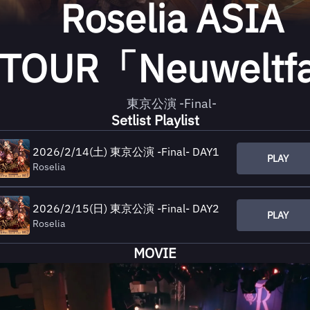
Roselia ASIA
TOUR「Neuweltf
東京公演 -Final-
Setlist Playlist
2026/2/14(土) 東京公演 -Final- DAY1
PLAY
Roselia
2026/2/15(日) 東京公演 -Final- DAY2
PLAY
Roselia
MOVIE