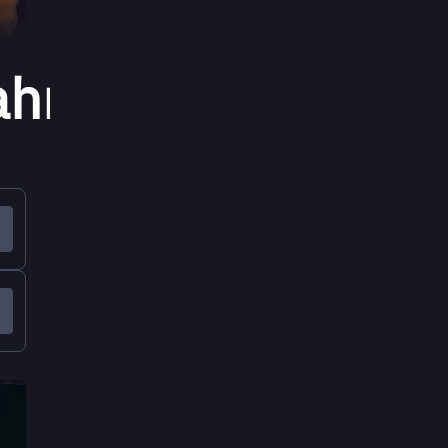
ahrt」